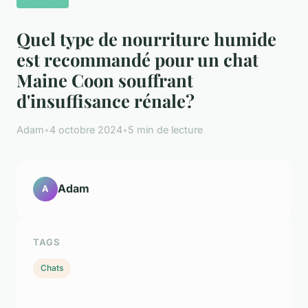
Quel type de nourriture humide
est recommandé pour un chat
Maine Coon souffrant
d'insuffisance rénale?
Adam
•
4 octobre 2024
•
5 min de lecture
Adam
A
TAGS
Chats